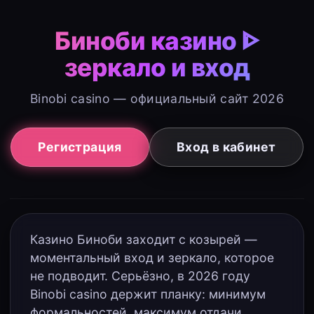
Биноби казино ᐈ
зеркало и вход
Binobi casino — официальный сайт 2026
Регистрация
Вход в кабинет
Казино Биноби заходит с козырей —
моментальный вход и зеркало, которое
не подводит. Серьёзно, в 2026 году
Binobi casino держит планку: минимум
формальностей, максимум отдачи.