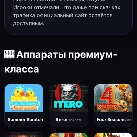
Игроки отмечали, что даже при скачках
трафика официальный сайт остаётся
доступным.
🎰 Аппараты премиум-
класса
Summer Scratch
Itero
Four Seasons
Hacksaw
Hacksaw
Betsof