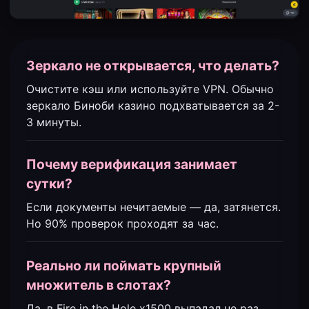
Зеркало не открывается, что делать?
Очистите кэш или используйте VPN. Обычно
зеркало Биноби казино подхватывается за 2-
3 минуты.
Почему верификация занимает
сутки?
Если документы нечитаемые — да, затянется.
Но 90% проверок проходят за час.
Реально ли поймать крупный
множитель в слотах?
Да, в Fire in the Hole x1500 выпадал не раз.