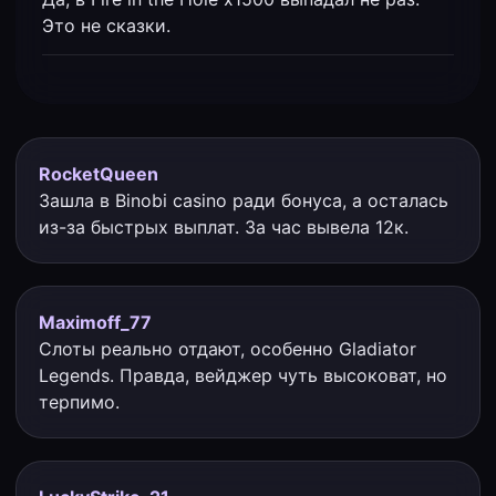
Это не сказки.
RocketQueen
Зашла в Binobi casino ради бонуса, а осталась
из-за быстрых выплат. За час вывела 12к.
Maximoff_77
Слоты реально отдают, особенно Gladiator
Legends. Правда, вейджер чуть высоковат, но
терпимо.